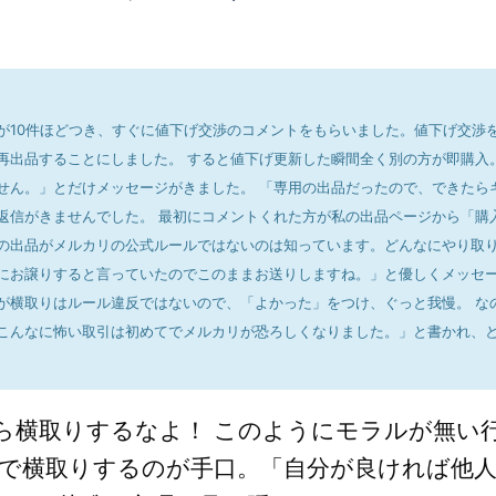
が10件ほどつき、すぐに値下げ交渉のコメントをもらいました。値下げ交渉
再出品することにしました。 すると値下げ更新した瞬間全く別の方が即購入
せん。」とだけメッセージがきました。 「専用の出品だったので、できたら
返信がきませんでした。 最初にコメントくれた方が私の出品ページから「購
の出品がメルカリの公式ルールではないのは知っています。どんなにやり取
にお譲りすると言っていたのでこのままお送りしますね。」と優しくメッセー
が横取りはルール違反ではないので、「よかった」をつけ、ぐっと我慢。 な
こんなに怖い取引は初めてでメルカリが恐ろしくなりました。」と書かれ、
ら横取りするなよ！ このようにモラルが無い
で横取りするのが手口。「自分が良ければ他