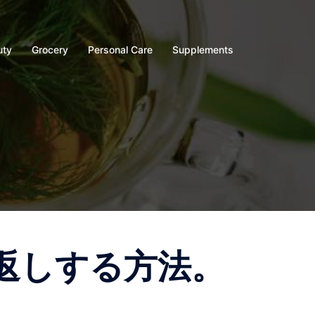
uty
Grocery
Personal Care
Supplements
返しする方法。