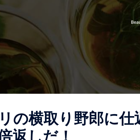
Bea
リの横取り野郎に仕
倍返しだ！